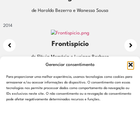
agem
Sombra do Tempo
de Naiana Magalhães e Cecília Shiki
2015
Gerenciar consentimento
as para um Atravessamento
Para proporcionar uma melhor experiência, usamos tecnologias como cookies para
Cartográfico
armazenar e/ou acessar informações do dispositivo. O consentimento com essas
tecnologias nos permite processar dados como comportamento da navegação ou
de Haroldo Bezerra e Wanessa Sousa
IDs exclusivos neste site. O não consentimento ou a revogação do consentimento
pode afetar negativamente determinados recursos e funções.
2014
Frontispício
de Flávia Memória e Luciana Barbosa
de Eu