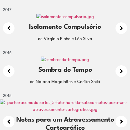
2018
Manual de identificação e pr
objetos voadores não identi
Beatriz Gurgel
de Helenita Matos e Elisa Pachec
2017
Isolamento Compulsório
Novas 
de Virgínio Pinho e Léo Silva
2016