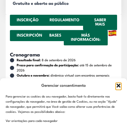
Gratuito e aberto ao público
INSCRIÇÃO
REGULAMENTO
SABER
MAIS
INSCRIPCIÓN
BASES
MÁS
INFORMACIÓN:
Cronograma
Resultado final:
8 de setembro de 2026
Prazo para confirmação de participação:
até 15 de setembro de
2026
Outubro e novembro:
dinâmica virtual com encontros semanais
Dezembro:
1 semana presencial + Pitching final
Gerenciar consentimento
Etapa online:
06 de outubro a 27 de novembro de 2026
Etapa presencial em Fortaleza (CE):
06 a 12 de dezembro de 2026
Legenda:
Etapas concluídas
Etapa atual
Próximas etapas
Para gerenciar os cookies do seu navegador, basta fazê-lo diretamente nas
configurações do navegador, na área de gestão de Cookies, ou na seção "Ajuda"
do navegador, que permitirá que Você saiba como alterar suas preferências de
cookies. Vejamos as possibilidades abaixo:
Ver orientações para cada navegador