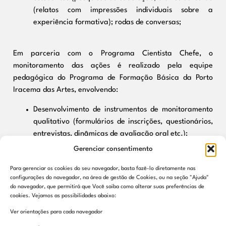
(relatos com impressões individuais sobre a
experiência formativa); rodas de conversas;
Em parceria com o Programa Cientista Chefe, o
monitoramento das ações é realizado pela equipe
pedagógica do Programa de Formação Básica da Porto
Iracema das Artes, envolvendo:
Desenvolvimento de instrumentos de monitoramento
qualitativo (formulários de inscrições, questionários,
entrevistas, dinâmicas de avaliação oral etc.);
Coleta de dados por meio da aplicação desses
Gerenciar consentimento
instrumentos;
Para gerenciar os cookies do seu navegador, basta fazê-lo diretamente nas
Sistematização de dados para publicação;
configurações do navegador, na área de gestão de Cookies, ou na seção "Ajuda"
Partilha pública dos resultados.
do navegador, que permitirá que Você saiba como alterar suas preferências de
cookies. Vejamos as possibilidades abaixo:
Ver orientações para cada navegador