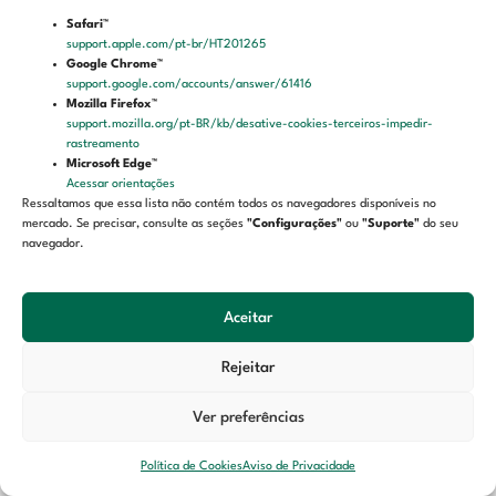
CEP: 60.060-195
Safari™
Fortaleza – Ceará
support.apple.com/pt-br/HT201265
Google Chrome™
support.google.com/accounts/answer/61416
LGPD
Mozilla Firefox™
support.mozilla.org/pt-BR/kb/desative-cookies-terceiros-impedir-
rastreamento
Aviso de privacidade
Microsoft Edge™
Termos de uso
Acessar orientações
Ressaltamos que essa lista não contém todos os navegadores disponíveis no
Política de cookies
mercado. Se precisar, consulte as seções
"Configurações"
ou
"Suporte"
do seu
navegador.
Aceitar
Rejeitar
Ver preferências
Política de Cookies
Aviso de Privacidade