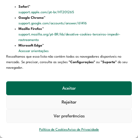
Safari™
LGPD
support.apple.com/pt-br/HT201265
Google Chrome™
support.google.com/accounts/answer/61416
Aviso de privacidade
Mozilla Firefox™
Termos de uso
support.mozilla.org/pt-BR/kb/desative-cookies-terceiros-impedir-
rastreamento
Política de cookies
Microsoft Edge™
Acessar orientações
Ressaltamos que essa lista não contém todos os navegadores disponíveis no
mercado. Se precisar, consulte as seções
"Configurações"
ou
"Suporte"
do seu
navegador.
Aceitar
Rejeitar
Ver preferências
Política de Cookies
Aviso de Privacidade