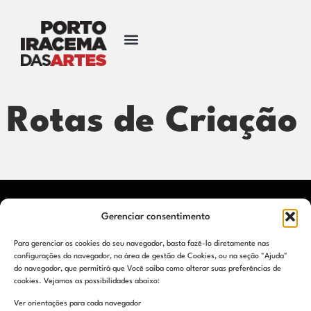
Rotas de Criação
Gerenciar consentimento
Contato
Para gerenciar os cookies do seu navegador, basta fazê-lo diretamente nas
Endereço: Rua Dragão do Mar, 160 – Praia de Iracema
configurações do navegador, na área de gestão de Cookies, ou na seção "Ajuda"
do navegador, que permitirá que Você saiba como alterar suas preferências de
CEP: 60.060-195
cookies. Vejamos as possibilidades abaixo:
Fortaleza – Ceará
Ver orientações para cada navegador