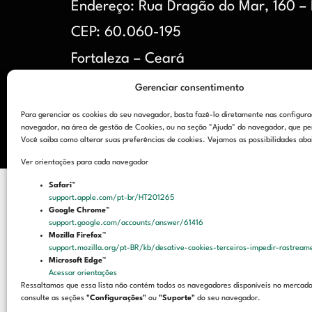
Endereço: Rua Dragão do Mar, 160 –
CEP: 60.060-195
Fortaleza – Ceará
Gerenciar consentimento
Para gerenciar os cookies do seu navegador, basta fazê-lo diretamente nas configur
navegador, na área de gestão de Cookies, ou na seção "Ajuda" do navegador, que pe
Você saiba como alterar suas preferências de cookies. Vejamos as possibilidades aba
Ver orientações para cada navegador
Safari™
support.apple.com/pt-br/HT201265
Google Chrome™
support.google.com/accounts/answer/61416
Mozilla Firefox™
support.mozilla.org/pt-BR/kb/desative-cookies-terceiros-impedir-rastrea
Microsoft Edge™
Acessar orientações
Ressaltamos que essa lista não contém todos os navegadores disponíveis no mercado.
consulte as seções
"Configurações"
ou
"Suporte"
do seu navegador.