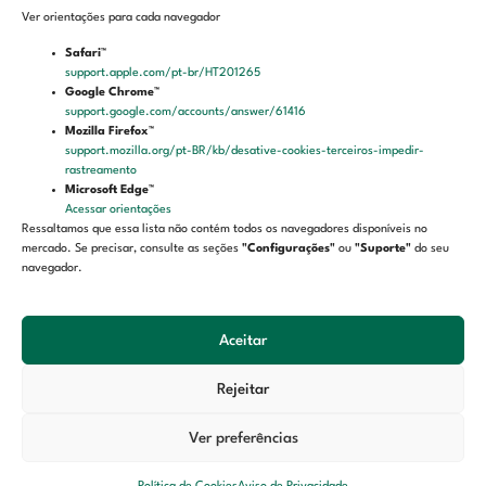
Ver orientações para cada navegador
Safari™
Contato
support.apple.com/pt-br/HT201265
Google Chrome™
Endereço: Rua Dragão do Mar, 160 – Praia de Iracema
support.google.com/accounts/answer/61416
Mozilla Firefox™
CEP: 60.060-195
support.mozilla.org/pt-BR/kb/desative-cookies-terceiros-impedir-
rastreamento
Fortaleza – Ceará
Microsoft Edge™
Acessar orientações
Ressaltamos que essa lista não contém todos os navegadores disponíveis no
LGPD
mercado. Se precisar, consulte as seções
"Configurações"
ou
"Suporte"
do seu
navegador.
Aviso de privacidade
Termos de uso
Aceitar
Política de cookies
Rejeitar
Ver preferências