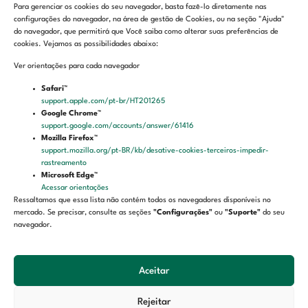
Para gerenciar os cookies do seu navegador, basta fazê-lo diretamente nas
configurações do navegador, na área de gestão de Cookies, ou na seção "Ajuda"
do navegador, que permitirá que Você saiba como alterar suas preferências de
cookies. Vejamos as possibilidades abaixo:
Ver orientações para cada navegador
Safari™
Contato
support.apple.com/pt-br/HT201265
Google Chrome™
Endereço: Rua Dragão do Mar, 160 – Praia de Iracema
support.google.com/accounts/answer/61416
Mozilla Firefox™
CEP: 60.060-195
support.mozilla.org/pt-BR/kb/desative-cookies-terceiros-impedir-
rastreamento
Fortaleza – Ceará
Microsoft Edge™
Acessar orientações
Ressaltamos que essa lista não contém todos os navegadores disponíveis no
LGPD
mercado. Se precisar, consulte as seções
"Configurações"
ou
"Suporte"
do seu
navegador.
Aviso de privacidade
Termos de uso
Aceitar
Política de cookies
Rejeitar