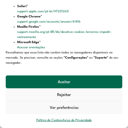
Safari™
Endereço: Rua Dragão do Mar, 160 – Praia de Iracema
support.apple.com/pt-br/HT201265
Google Chrome™
CEP: 60.060-195
support.google.com/accounts/answer/61416
Fortaleza – Ceará
Mozilla Firefox™
support.mozilla.org/pt-BR/kb/desative-cookies-terceiros-impedir-
rastreamento
LGPD
Microsoft Edge™
Acessar orientações
Ressaltamos que essa lista não contém todos os navegadores disponíveis no
Aviso de privacidade
mercado. Se precisar, consulte as seções
"Configurações"
ou
"Suporte"
do seu
Termos de uso
navegador.
Política de cookies
Aceitar
Rejeitar
Ver preferências
Política de Cookies
Aviso de Privacidade